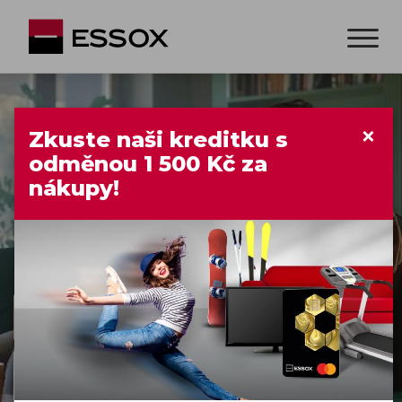
×
Zkuste naši kreditku s
odměnou 1 500 Kč za
nákupy!
Cash shop
Rychlá online půjčka
Cash shop
Online půjčka na cokoliv