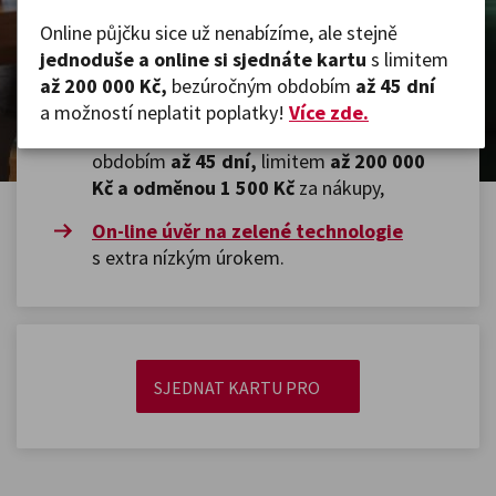
Online půjčku sice už nenabízíme, ale stejně
On-line půjčku Cash shop
aktuálně
jednoduše a online si sjednáte kartu
s limitem
nenabízíme.
Mohl by se vám ale hodit jiný
až 200 000 Kč,
bezúročným obdobím
až 45 dní
produkt, třeba
a možností neplatit poplatky!
Více zde.
Kreditní Karta PRO
s bezúročným
obdobím
až 45 dní,
limitem
až 200 000
Kč
a odměnou 1 500 Kč
za nákupy,
On-line úvěr na zelené technologie
s extra nízkým úrokem.
SJEDNAT KARTU PRO