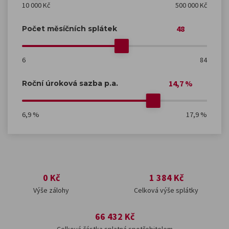
10 000 Kč
500 000 Kč
48
Počet měsíčních splátek
6
84
14,7 %
Roční úroková sazba p.a.
6,9 %
17,9 %
0 Kč
1 384 Kč
Výše zálohy
Celková výše splátky
66 432 Kč