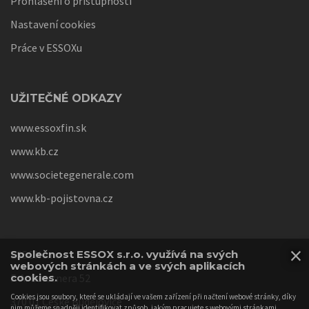
Prohlášení o přístupnosti
Nastavení cookies
Práce v ESSOXu
UŽITEČNÉ ODKAZY
www.essoxfin.sk
www.kb.cz
www.societegenerale.com
www.kb-pojistovna.cz
×
ESSOX s.r.o.
Společnost ESSOX s.r.o. využívá na svých
webových stránkách a ve svých aplikacích
F. A. Gerstnera 52
cookies.
Cookies jsou soubory, které se ukládají ve vašem zařízení při načtení webové stránky, díky
370 01 České Budějovice
nim můžeme snadněji identifikovat způsob, jakým pracujete s webovými stránkami,