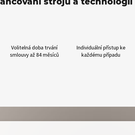
ancování strojů a technologi
Volitelná doba trvání
Individuální přístup
ke
smlouvy
až 84 měsíců
každému případu