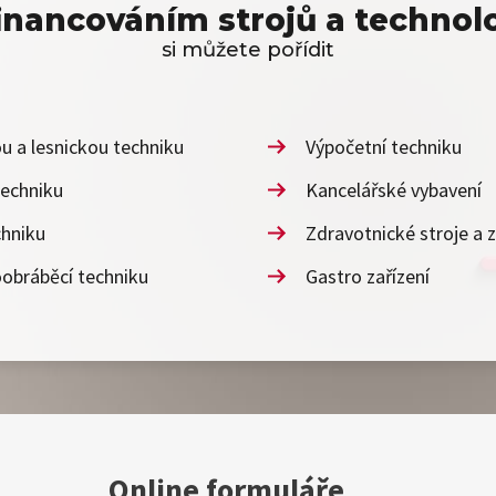
financováním strojů a technolo
si můžete pořídit
 a lesnickou techniku
Výpočetní techniku
echniku
Kancelářské vybavení
chniku
Zdravotnické stroje a z
oobráběcí techniku
Gastro zařízení
Online formuláře