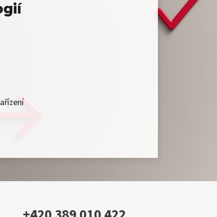
gií
ařízení
+420 389 010 422