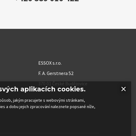
ESSOX s.r.o.
F. A. Gerstnera 52
370 01 České Budějovice
×
svých aplikacích cookies.
 způsob, jakým pracujete s webovými stránkami,
kies a dobu jejich zpracování naleznete popsané níže,