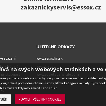
zakaznickyservis@essox.cz
UŽITEČNÉ ODKAZY
e stažení
www.essoxfin.sk
bních údajů
www.kb.cz
žívá na svých webových stránkách a ve 
 přístupnosti
www.societegenerale.com
řízení při načtení webové stránky, díky nim můžeme snadněji identifikovat
ookies
www.kb-pojistovna.cz
ůjčku, odhalit podvodné chování nebo cílit marketingové aktivity. Typy coo
hlas můžete kdykoliv změnit nebo zrušit.
OXu
ÝBĚR
POVOLIT VŠECHNY COOKIES