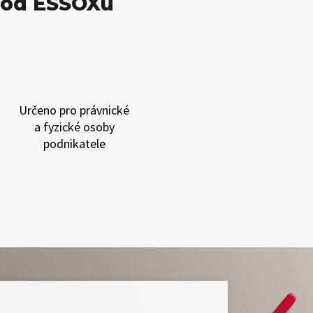
í od ESSOXu
Určeno pro
právnické
a fyzické osoby
podnikatele