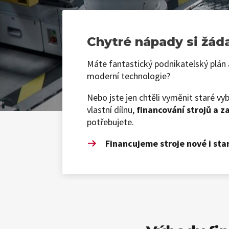
Chytré nápady si žáda
Máte fantastický podnikatelský plán a
moderní technologie?
Nebo jste jen chtěli vyměnit staré vy
vlastní dílnu,
financování strojů a za
potřebujete.
Financujeme stroje nové i star