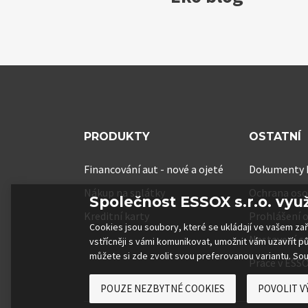
PRODUKTY
OSTATNÍ
Financování aut - nové a ojeté
Dokumenty k
Nákup na splátky
Ochrana oso
Společnost ESSOX s.r.o. vyu
Kreditní karty
Prohlášení o
Cookies jsou soubory, které se ukládají ve vašem za
Nastavení c
vstřícněji s vámi komunikovat, umožnit vám uzavřít p
můžete si zde zvolit svou preferovanou variantu. Sou
Práce v ESS
POUZE NEZBYTNÉ COOKIES
POVOLIT V