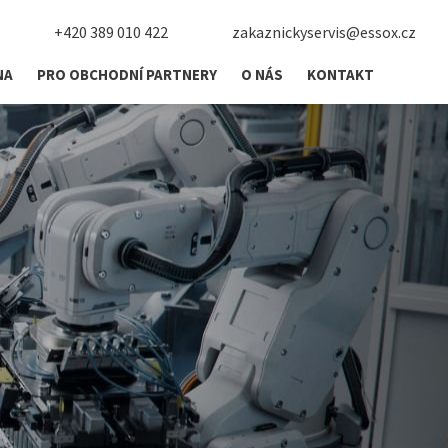
+420 389 010 422
zakaznickyservis@essox.cz
NA
PRO OBCHODNÍ PARTNERY
O NÁS
KONTAKT