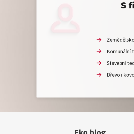
S 
Zemědělskou
Komunální t
Stavební te
Dřevo i kov
Eko blog