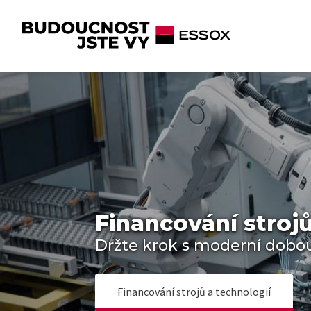
Financování strojů
Držte krok s moderní dobo
Financování strojů a technologií