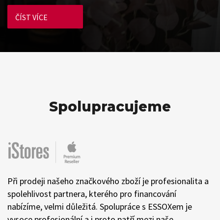
ČÍST VÍCE
Spolupracujeme
Profesionalita a výborná komunikace dělají z ESSOXu
spolehlivého partnera pro naši vzájemnou spolupráci.
Jejich širokou nabídku spotřebitelských produktů zase