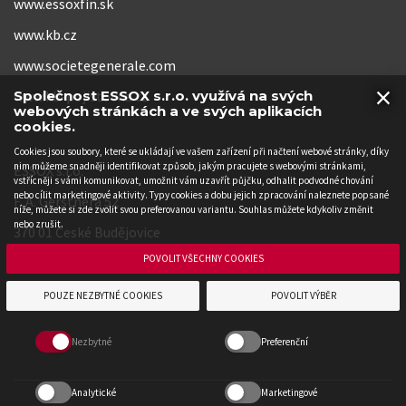
www.essoxfin.sk
www.kb.cz
www.societegenerale.com
×
www.kb-pojistovna.cz
Společnost ESSOX s.r.o. využívá na svých
webových stránkách a ve svých aplikacích
cookies.
Cookies jsou soubory, které se ukládají ve vašem zařízení při načtení webové stránky, díky
nim můžeme snadněji identifikovat způsob, jakým pracujete s webovými stránkami,
ESSOX s.r.o.
vstřícněji s vámi komunikovat, umožnit vám uzavřít půjčku, odhalit podvodné chování
nebo cílit marketingové aktivity. Typy cookies a dobu jejich zpracování naleznete popsané
F. A. Gerstnera 52
níže, můžete si zde zvolit svou preferovanou variantu. Souhlas můžete kdykoliv změnit
nebo zrušit.
370 01 České Budějovice
POVOLIT VŠECHNY COOKIES
POUZE NEZBYTNÉ COOKIES
POVOLIT VÝBĚR
Nezbytné
Preferenční
Analytické
Marketingové