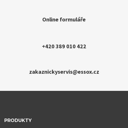
Online formuláře
+420 389 010 422
zakaznickyservis@essox.cz
PRODUKTY