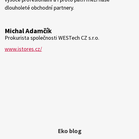
vítají naši zákazníci, kterým ESSOX nabízí nové metody
placení například přes rozloženou platbu nebo při
nákupu na našem e-shopu zase podepsání smlouvy
čistě online přes SMS podpis. Našeho partnerství si tak
velmi ceníme.
Roman Košťál
Jednatel společnosti SEVEN SPORT s.r.o.
www.insportline.cz/
Eko blog