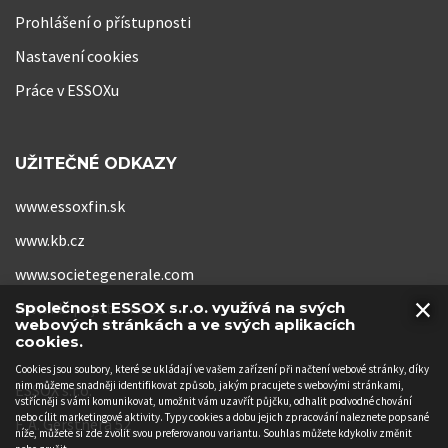
Prohlášení o přístupnosti
Nastavení cookies
Práce v ESSOXu
UŽITEČNÉ ODKAZY
www.essoxfin.sk
www.kb.cz
www.societegenerale.com
×
www.kb-pojistovna.cz
Společnost ESSOX s.r.o. využívá na svých
webových stránkách a ve svých aplikacích
cookies.
Cookies jsou soubory, které se ukládají ve vašem zařízení při načtení webové stránky, díky
nim můžeme snadněji identifikovat způsob, jakým pracujete s webovými stránkami,
ESSOX s.r.o.
vstřícněji s vámi komunikovat, umožnit vám uzavřít půjčku, odhalit podvodné chování
nebo cílit marketingové aktivity. Typy cookies a dobu jejich zpracování naleznete popsané
F. A. Gerstnera 52
níže, můžete si zde zvolit svou preferovanou variantu. Souhlas můžete kdykoliv změnit