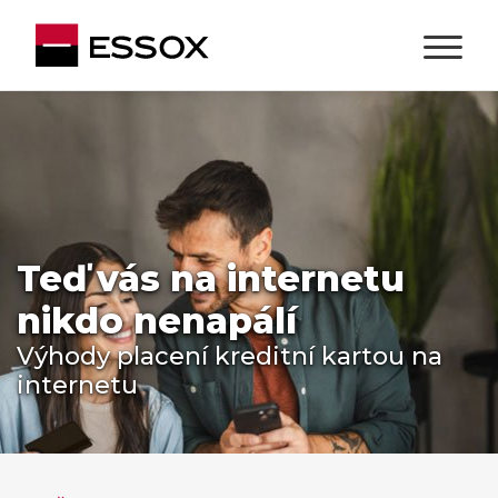
Teď vás na internetu
nikdo nenapálí
Výhody placení kreditní kartou na
internetu