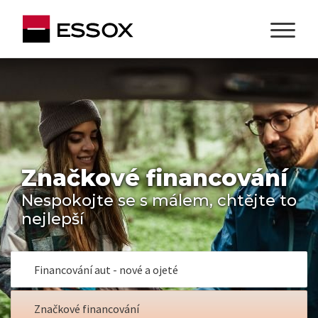
Značkové financování
Nespokojte se s málem, chtějte to
nejlepší
Financování aut - nové a ojeté
Značkové financování