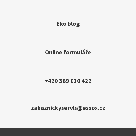
Eko blog
Online formuláře
+420 389 010 422
zakaznickyservis@essox.cz