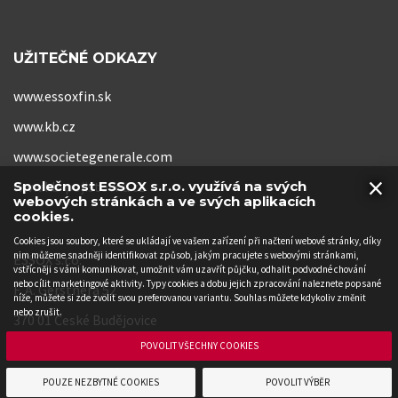
UŽITEČNÉ ODKAZY
www.essoxfin.sk
www.kb.cz
www.societegenerale.com
×
www.kb-pojistovna.cz
Společnost ESSOX s.r.o. využívá na svých
webových stránkách a ve svých aplikacích
cookies.
Cookies jsou soubory, které se ukládají ve vašem zařízení při načtení webové stránky, díky
nim můžeme snadněji identifikovat způsob, jakým pracujete s webovými stránkami,
ESSOX s.r.o.
vstřícněji s vámi komunikovat, umožnit vám uzavřít půjčku, odhalit podvodné chování
nebo cílit marketingové aktivity. Typy cookies a dobu jejich zpracování naleznete popsané
F. A. Gerstnera 52
níže, můžete si zde zvolit svou preferovanou variantu. Souhlas můžete kdykoliv změnit
nebo zrušit.
370 01 České Budějovice
POVOLIT VŠECHNY COOKIES
POUZE NEZBYTNÉ COOKIES
POVOLIT VÝBĚR