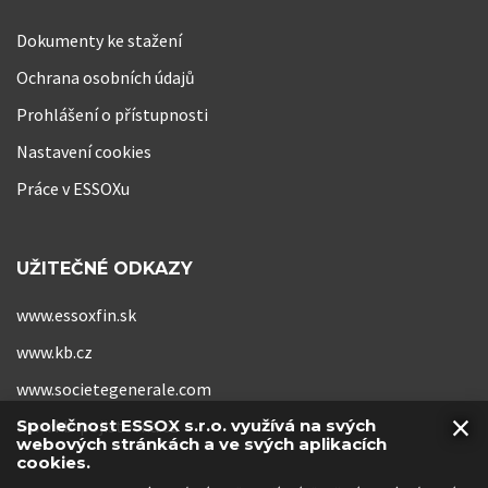
Dokumenty ke stažení
Ochrana osobních údajů
Prohlášení o přístupnosti
Nastavení cookies
Práce v ESSOXu
UŽITEČNÉ ODKAZY
www.essoxfin.sk
www.kb.cz
www.societegenerale.com
×
www.kb-pojistovna.cz
Společnost ESSOX s.r.o. využívá na svých
webových stránkách a ve svých aplikacích
cookies.