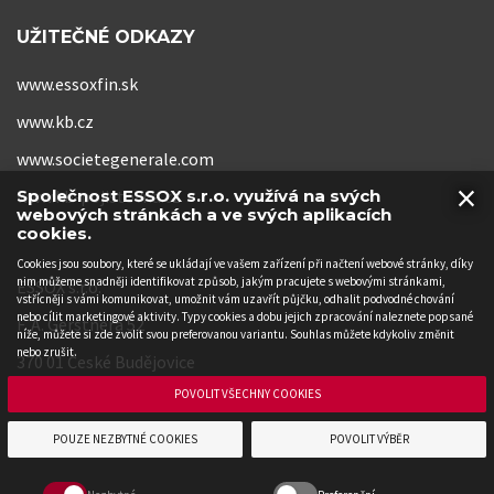
UŽITEČNÉ ODKAZY
www.essoxfin.sk
www.kb.cz
www.societegenerale.com
×
www.kb-pojistovna.cz
Společnost ESSOX s.r.o. využívá na svých
webových stránkách a ve svých aplikacích
cookies.
Cookies jsou soubory, které se ukládají ve vašem zařízení při načtení webové stránky, díky
nim můžeme snadněji identifikovat způsob, jakým pracujete s webovými stránkami,
ESSOX s.r.o.
vstřícněji s vámi komunikovat, umožnit vám uzavřít půjčku, odhalit podvodné chování
nebo cílit marketingové aktivity. Typy cookies a dobu jejich zpracování naleznete popsané
F. A. Gerstnera 52
níže, můžete si zde zvolit svou preferovanou variantu. Souhlas můžete kdykoliv změnit
nebo zrušit.
370 01 České Budějovice
POVOLIT VŠECHNY COOKIES
POUZE NEZBYTNÉ COOKIES
POVOLIT VÝBĚR