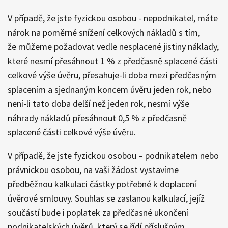
V případě, že jste fyzickou osobou - nepodnikatel, máte
nárok na poměrné snížení celkových nákladů s tím,
že můžeme požadovat vedle nesplacené jistiny náklady,
které nesmí přesáhnout 1 % z předčasně splacené části
celkové výše úvěru, přesahuje-li doba mezi předčasným
splacením a sjednaným koncem úvěru jeden rok, nebo
není-li tato doba delší než jeden rok, nesmí výše
náhrady nákladů přesáhnout 0,5 % z předčasně
splacené části celkové výše úvěru.
V případě, že jste fyzickou osobou – podnikatelem nebo
právnickou osobou, na vaši žádost vystavíme
předběžnou kalkulaci částky potřebné k doplacení
úvěrové smlouvy. Souhlas se zaslanou kalkulací, jejíž
součástí bude i poplatek za předčasné ukončení
podnikatelských úvěrů, který se řídí příslušným