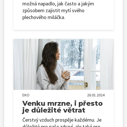
možná napadlo, jak často a jakým
způsobem zajistit mytí svého
plechového miláčka.
EKO
26.01.2024
Venku mrzne, i přesto
je důležité větrat
Čerstvý vzduch prospěje každému. Je
důležité pro naše zdraví, ale také pro