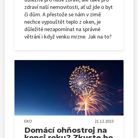
zdraví naší nemovitosti, ať už jde o byt
či dům. A přestože se nám v zimě
nechce vypouštět teplo z oken, je
důležité nezapomínat na správné
větrání i když venku mrzne. Jak na to?
EKO
21.12.2023
Domácí ohňostroj na
konci roku? Zkuste ho