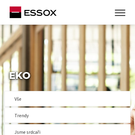
EKO
Vše
Trendy
Jsme srdcaři