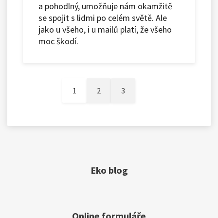
a pohodlný, umožňuje nám okamžitě
se spojit s lidmi po celém světě. Ale
jako u všeho, i u mailů platí, že všeho
moc škodí.
1
2
3
Eko blog
Online formuláře