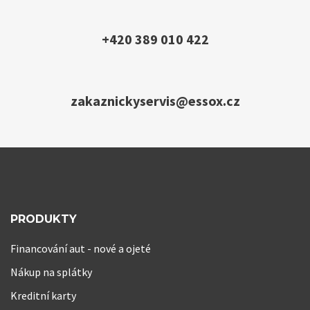
+420 389 010 422
zakaznickyservis@essox.cz
PRODUKTY
Financování aut - nové a ojeté
Nákup na splátky
Kreditní karty