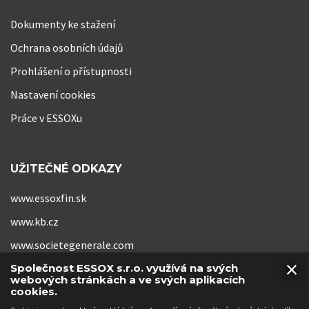
Dokumenty ke stažení
Ochrana osobních údajů
Prohlášení o přístupnosti
Nastavení cookies
Práce v ESSOXu
UŽITEČNÉ ODKAZY
www.essoxfin.sk
www.kb.cz
www.societegenerale.com
×
www.kb-pojistovna.cz
Společnost ESSOX s.r.o. využívá na svých
webových stránkách a ve svých aplikacích
cookies.