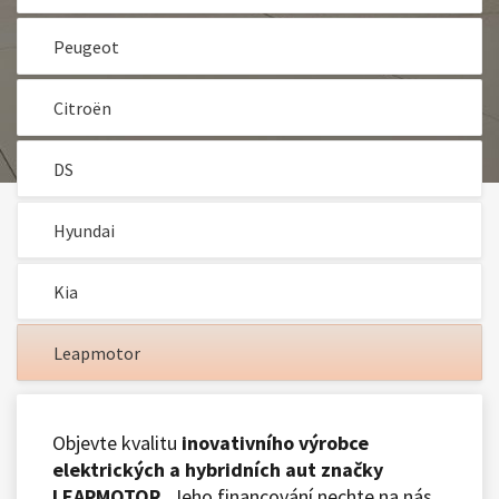
Peugeot
Citroën
DS
Hyundai
Kia
Leapmotor
Objevte kvalitu
inovativního výrobce
elektrických a hybridních aut značky
LEAPMOTOR.
Jeho financování nechte na nás.