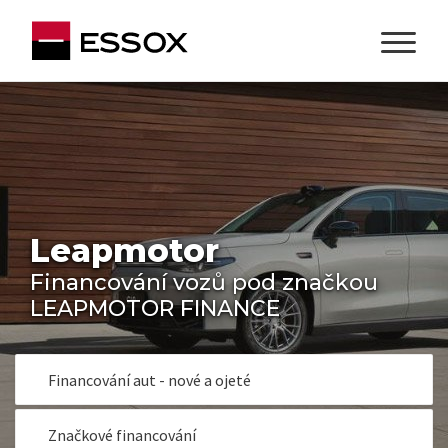
Leapmotor
Financování vozů pod značkou
LEAPMOTOR FINANCE
Financování aut - nové a ojeté
Značkové financování