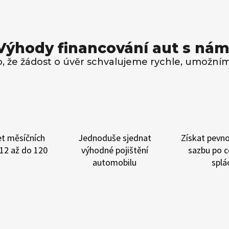
Výhody financování aut s nám
, že žádost o úvěr schvalujeme rychle, umožní
et měsíčních
Jednoduše sjednat
Získat
pevno
12 až do 120
výhodné
pojištění
sazbu
po c
automobilu
splá