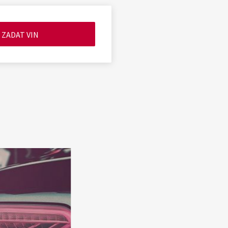
ZADAT VIN
ní
osti
ozidla
 Ochrání vás