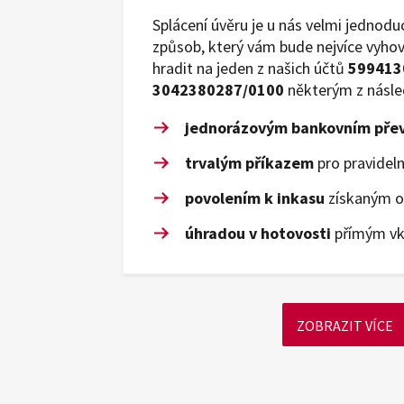
Splácení úvěru je u nás velmi jednodu
způsob, který vám bude nejvíce vyho
hradit na jeden z našich účtů
599413
3042380287/0100
některým z násle
jednorázovým bankovním př
trvalým příkazem
pro pravideln
povolením k inkasu
získaným od
úhradou v hotovosti
přímým vk
ZOBRAZIT VÍCE