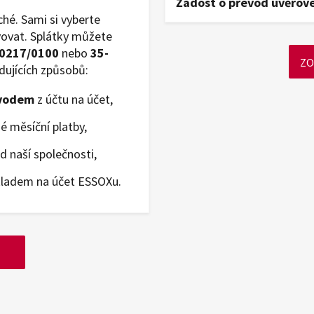
Žádost o převod úvěrov
ché. Sami si vyberte
vovat. Splátky můžete
0217/0100
nebo
35-
ZO
dujících způsobů:
evodem
z účtu na účet,
é měsíční platby,
 naší společnosti,
ladem na účet ESSOXu.