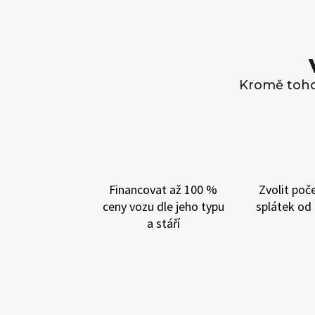
Kromě toho
Financovat až 100 %
Zvolit poč
ceny vozu
dle jeho typu
splátek
od 
a stáří