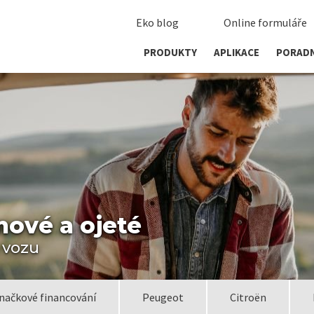
Eko blog
Online formuláře
PRODUKTY
APLIKACE
PORAD
nové a ojeté
 vozu
načkové financování
Peugeot
Citroën