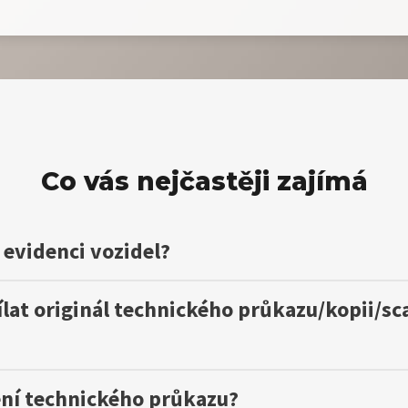
Co vás nejčastěji zajímá
 evidenci vozidel?
at originál technického průkazu/kopii/sca
ení technického průkazu?