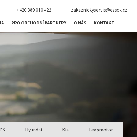
+420 389 010 422
zakaznickyservis@essox.cz
NA
PRO OBCHODNÍ PARTNERY
O NÁS
KONTAKT
DS
Hyundai
Kia
Leapmotor