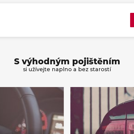
S výhodným pojištěním
si užívejte naplno a bez starostí
Pojiště
odpovědn
jní pojištění
z provozu v
výhodně ke každému
je povinné ze zákona.