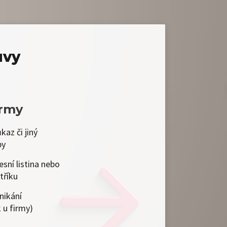
uvy
irmy
kaz či jiný
by
esní listina nebo
tříku
nikání
 u firmy)