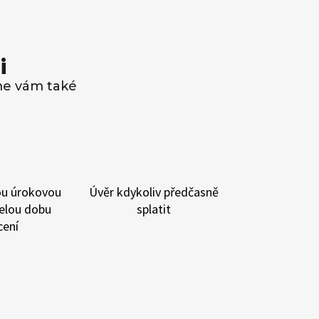
i
me vám také
u úrokovou
Úvěr kdykoliv
předčasně
elou dobu
splatit
cení