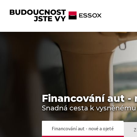
Financování aut - 
Snadná cesta k vysněnému
Financování aut - nové a ojeté
Z