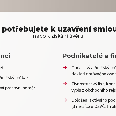
 potřebujete k uzavření smlo
nebo k získání úvěru
nci
Podnikatelé a f
et
Občanský a řidičský prů
doklad oprávněné oso
řidičský průkaz
Živnostenský list, konc
vní pracovní poměr
výpis z obchodního rejs
Doložení aktivního pod
(3 měsíce u OSVČ, 1 rok