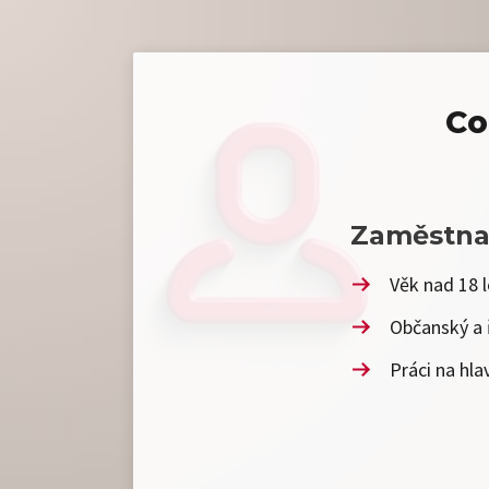
Co
Zaměstna
Věk nad 18 l
Občanský a 
Práci na hla