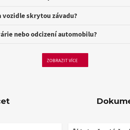
a vozidle skrytou závadu?
árie nebo odcizení automobilu?
ZOBRAZIT VÍCE
cet
Dokume