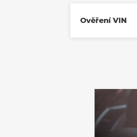
Ověření VIN
Havari
nabízíme 