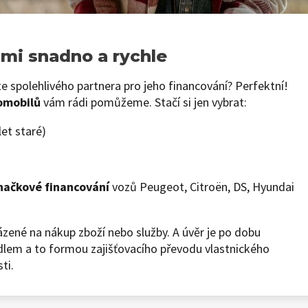
ámi snadno a rychle
e spolehlivého partnera pro jeho financování? Perfektní!
omobilů
vám rádi pomůžeme. Stačí si jen vybrat:
et staré)
načkové financování
vozů Peugeot, Citroën, DS, Hyundai
ázené na nákup zboží nebo služby. A úvěr je po dobu
dlem a to formou zajišťovacího převodu vlastnického
ti.