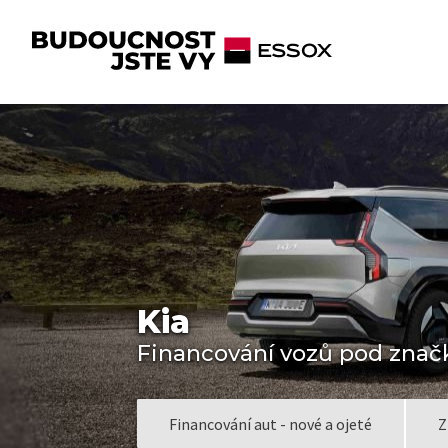
Kia
Financování vozů pod znač
Financování aut - nové a ojeté
Z