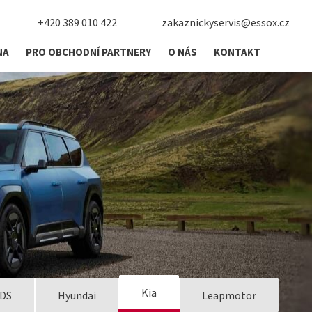
+420 389 010 422
zakaznickyservis@essox.cz
NA
PRO OBCHODNÍ PARTNERY
O NÁS
KONTAKT
Kia
DS
Hyundai
Leapmotor