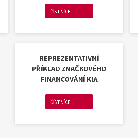
ČÍST VÍCE
REPREZENTATIVNÍ PŘÍKLAD ZNAČKOVÉHO FINANCOVÁNÍ KIA
Celková částka splatná spotřebitelem
Doplňující údaje reprezentativního příkladu: Pro účely výpočtu RPSN platí: měsíc má 30,4167 dnů a rok pak 365 dnů. Použitá úroková metoda: 30/360. Roční úroková sazba je platná po celou dobu splácení.
Klient je povinen jako součást financování sjednat zákonné pojištění a havarijní pojištění, které si vybírá z nabídky společnosti; sazba pojištění se řídí zejména typem financovaného auta, objemem motoru apod.
REPREZENTATIVNÍ
PŘÍKLAD ZNAČKOVÉHO
FINANCOVÁNÍ KIA
ČÍST VÍCE