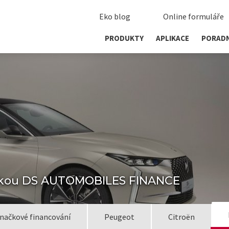
Eko blog
Online formuláře
PRODUKTY
APLIKACE
PORAD
ačkou DS AUTOMOBILES FINANCE
načkové financování
Peugeot
Citroën