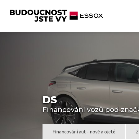
DS
Financování vozů pod zn
Financování aut - nové a ojeté
Z