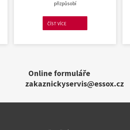
přizpůsobí
ČÍST VÍCE
Online formuláře
zakaznickyservis@essox.cz