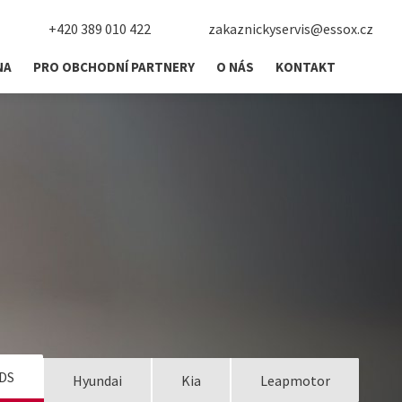
+420 389 010 422
zakaznickyservis@essox.cz
NA
PRO OBCHODNÍ PARTNERY
O NÁS
KONTAKT
DS
Hyundai
Kia
Leapmotor