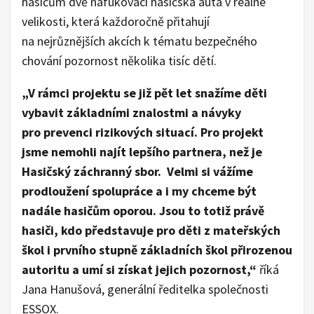
hasičům dvě nafukovací hasičská auta v reálné
velikosti, která každoročně přitahují
na nejrůznějších akcích k tématu bezpečného
chování pozornost několika tisíc dětí.
„V rámci projektu se již pět let snažíme děti
vybavit základními znalostmi a návyky
pro prevenci rizikových situací. Pro projekt
jsme nemohli najít lepšího partnera, než je
Hasičský záchranný sbor. Velmi si vážíme
prodloužení spolupráce a i my chceme být
nadále hasičům oporou. Jsou to totiž právě
hasiči, kdo představuje pro děti z mateřských
škol i prvního stupně základních škol přirozenou
autoritu a umí si získat jejich pozornost,“
říká
Jana Hanušová, generální ředitelka společnosti
ESSOX.