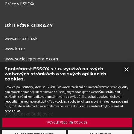
Práce v ESSOXu
UŽITEČNÉ ODKAZY
www.essoxfin.sk
www.kb.cz
www.societegenerale.com
×
www.kb-pojistovna.cz
Společnost ESSOX s.r.o. využívá na svých
webových stránkách a ve svých aplikacích
cookies.
Cookies jsou soubory, které se ukládají ve vašem zařízení při načtení webové stránky, díky
nim můžeme snadněji identifikovat způsob, jakým pracujete s webovými stránkami,
ESSOX s.r.o.
vstřícněji s vámi komunikovat, umožnit vám uzavřít půjčku, odhalit podvodné chování
nebo cílit marketingové aktivity. Typy cookies a dobu jejich zpracování naleznete popsané
F. A. Gerstnera 52
níže, můžete si zde zvolit svou preferovanou variantu. Souhlas můžete kdykoliv změnit
nebo zrušit.
370 01 České Budějovice
POVOLIT VŠECHNY COOKIES