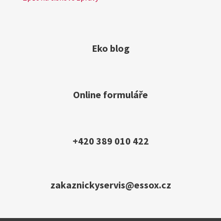
Eko blog
Online formuláře
+420 389 010 422
zakaznickyservis@essox.cz