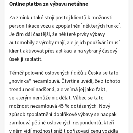
Online platba za výbavu netáhne
Za zmínku také stojí postoj klientů k možnosti
personifikace vozu a zpoplatnění některých funkcí.
Je čím dál častější, že některé prvky výbavy
automobily z výroby mají, ale jejich používání musí
klient aktivovat přes aplikaci a na vybraný časový
úsek ji zaplatit.
Téměř polovině oslovených řidičů z Česka se tato
„novinka“ nezamlouvá. Čtvrtina uvádí, že z tohoto
trendu není nadšená, ale vnímá jej jako fakt,
se kterým nemůže nic dělat. Vůbec se tato
možnost nezamlouvá 45 % dotázaných. Nový
způsob zpoplatnění doplňkové výbavy se naopak
zamlouvá pětině oslovených respondentů, kteří
v něm vidí možnost snížit pořizovací cenu vozidla