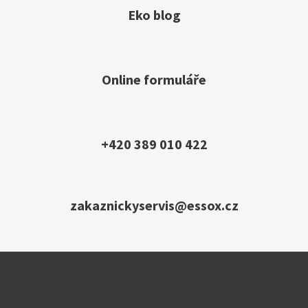
Eko blog
Online formuláře
+420 389 010 422
zakaznickyservis@essox.cz