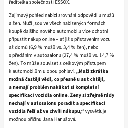
ředitelka společnosti ESSOX.
Zajímavý pohled nabízí srovnání odpovědí u mužů
a žen. Muži jsou ve všech nabízených formách
koupě dalšího nového automobilu více ochotní
připustit nákup online – ať již s přistavením vozu
až domů (6,9 % mužů vs. 3,4 % žen), nebo
s předáním v autosalonu (27,4 % mužů vs. 14,7 %
žen). To může souviset s celkovým přístupem
k automobilům u obou pohlaví.
„Muži zkrátka
možná častěji vědí, co přesně u aut chtějí,
a nemají problém naklikat si kompletní
specifikaci vozidla online. Ženy si zřejmě rády
nechají v autosalonu poradit a specifikaci
vozidla řeší až ve chvíli nákupu,“
vysvětluje
možnou příčinu Jana Hanušová.