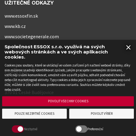
UŽITEČNÉ ODKAZY
www.essoxfin.sk
www.kb.cz
www.societegenerale.com
×
www.kb-pojistovna.cz
Společnost ESSOX s.r.o. využívá na svých
webových stránkách a ve svých aplikacích
cookies.
Cookies jsou soubory, které se ukládají ve vašem zařízení při načtení webové stránky, díky
nim můžeme snadněji identifikovat způsob, jakým pracujete s webovými stránkami,
ESSOX s.r.o.
vstřícněji s vámi komunikovat, umožnit vám uzavřít půjčku, odhalit podvodné chování
nebo cílit marketingové aktivity. Typy cookies a dobu jejich zpracování naleznete popsané
F. A. Gerstnera 52
níže, můžete si zde zvolit svou preferovanou variantu. Souhlas můžete kdykoliv změnit
nebo zrušit.
370 01 České Budějovice
POVOLIT VŠECHNY COOKIES
POUZE NEZBYTNÉ COOKIES
POVOLIT VÝBĚR
Nezbytné
Preferenční