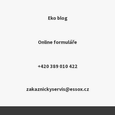
Eko blog
Online formuláře
+420 389 010 422
zakaznickyservis@essox.cz