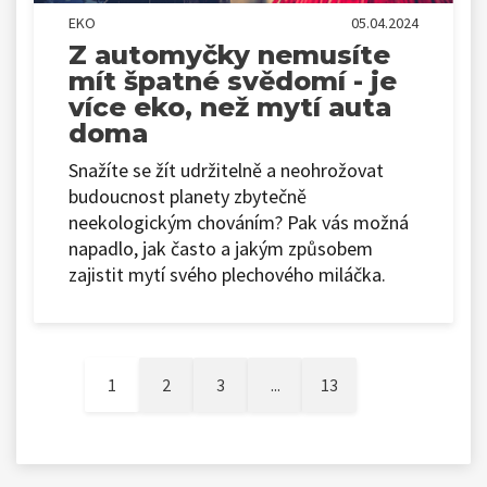
EKO
05.04.2024
Z automyčky nemusíte
mít špatné svědomí - je
více eko, než mytí auta
doma
Snažíte se žít udržitelně a neohrožovat
budoucnost planety zbytečně
neekologickým chováním? Pak vás možná
napadlo, jak často a jakým způsobem
zajistit mytí svého plechového miláčka.
1
2
3
...
13