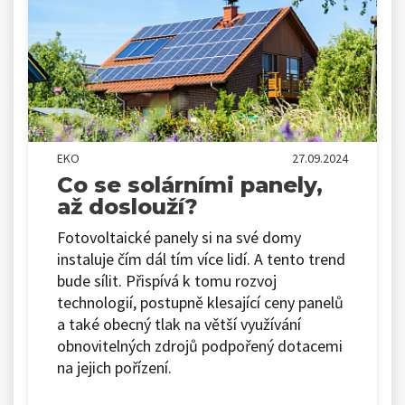
EKO
27.09.2024
Co se solárními panely,
až doslouží?
Fotovoltaické panely si na své domy
instaluje čím dál tím více lidí. A tento trend
bude sílit. Přispívá k tomu rozvoj
technologií, postupně klesající ceny panelů
a také obecný tlak na větší využívání
obnovitelných zdrojů podpořený dotacemi
na jejich pořízení.