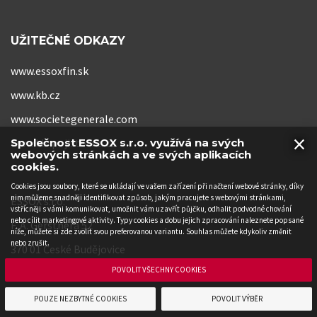
UŽITEČNÉ ODKAZY
www.essoxfin.sk
www.kb.cz
www.societegenerale.com
×
www.kb-pojistovna.cz
Společnost ESSOX s.r.o. využívá na svých
webových stránkách a ve svých aplikacích
cookies.
Cookies jsou soubory, které se ukládají ve vašem zařízení při načtení webové stránky, díky
nim můžeme snadněji identifikovat způsob, jakým pracujete s webovými stránkami,
ESSOX s.r.o.
vstřícněji s vámi komunikovat, umožnit vám uzavřít půjčku, odhalit podvodné chování
nebo cílit marketingové aktivity. Typy cookies a dobu jejich zpracování naleznete popsané
F. A. Gerstnera 52
níže, můžete si zde zvolit svou preferovanou variantu. Souhlas můžete kdykoliv změnit
nebo zrušit.
370 01 České Budějovice
POVOLIT VŠECHNY COOKIES
POUZE NEZBYTNÉ COOKIES
POVOLIT VÝBĚR