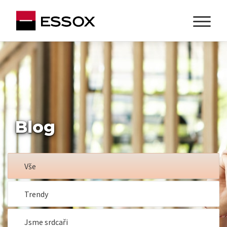
Blog
Vše
Trendy
Jsme srdcaři