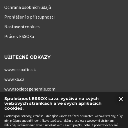
Ochrana osobních údajů
Prohlášení o přístupnosti
Nastavení cookies
Práce v ESSOXu
UŽITEČNÉ ODKAZY
www.essoxfin.sk
www.kb.cz
www.societegenerale.com
×
www.kb-pojistovna.cz
Společnost ESSOX s.r.o. využívá na svých
webových stránkách a ve svých aplikacích
cookies.
Cookies jsou soubory, které se ukládají ve vašem zařízení při načtení webové stránky, díky
nim můžeme snadněji identifikovat způsob, jakým pracujete s webovými stránkami,
ESSOX s.r.o.
vstřícněji s vámi komunikovat, umožnit vám uzavřít půjčku, odhalit podvodné chování