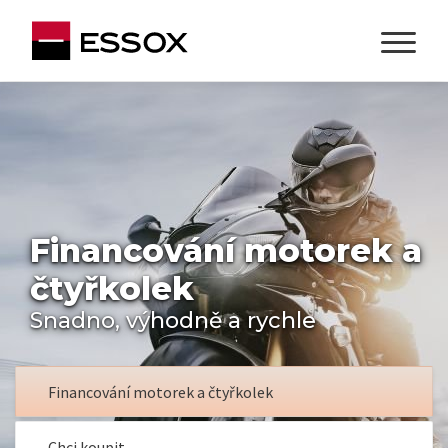
Financování motorek a
čtyřkolek
Snadno, výhodně a rychle
Financování motorek a čtyřkolek
Chci koupit