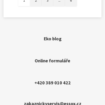
1
2
3
...
6
Eko blog
Online formuláře
+420 389 010 422
zakaznickyservis@essox.cz