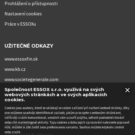
Prohlášení o přístupnosti
Nastavení cookies
Práce v ESSOXu
UŽITEČNÉ ODKAZY
www.essoxfin.sk
www.kb.cz
www.societegenerale.com
×
www.kb-pojistovna.cz
Společnost ESSOX s.r.o. využívá na svých
webových stránkách a ve svých aplikacích
cookies.
Cookies jsou soubory, které se ukládají ve vašem zařízení při načtení webové stránky, díky
nim můžeme snadněji identifikovat způsob, jakým pracujete s webovými stránkami,
ESSOX s.r.o.
vstřícněji s vámi komunikovat, umožnit vám uzavřít půjčku, odhalit podvodné chování
nebo cílit marketingové aktivity. Typy cookies a dobu jejich zpracování naleznete popsané
F. A. Gerstnera 52
níže, můžete si zde zvolit svou preferovanou variantu. Souhlas můžete kdykoliv změnit
nebo zrušit.
370 01 České Budějovice