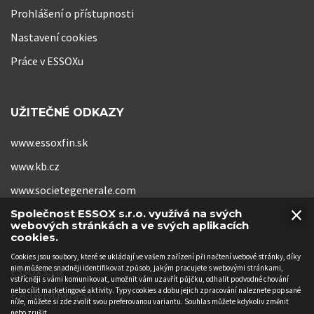
Prohlášení o přístupnosti
Nastavení cookies
Práce v ESSOXu
UŽITEČNÉ ODKAZY
www.essoxfin.sk
www.kb.cz
www.societegenerale.com
×
www.kb-pojistovna.cz
Společnost ESSOX s.r.o. využívá na svých
webových stránkách a ve svých aplikacích
cookies.
Cookies jsou soubory, které se ukládají ve vašem zařízení při načtení webové stránky, díky
nim můžeme snadněji identifikovat způsob, jakým pracujete s webovými stránkami,
ESSOX s.r.o.
vstřícněji s vámi komunikovat, umožnit vám uzavřít půjčku, odhalit podvodné chování
nebo cílit marketingové aktivity. Typy cookies a dobu jejich zpracování naleznete popsané
F. A. Gerstnera 52
níže, můžete si zde zvolit svou preferovanou variantu. Souhlas můžete kdykoliv změnit
nebo zrušit.