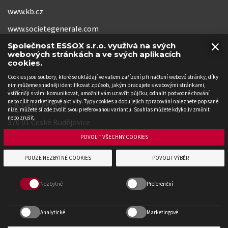
www.kb.cz
www.societegenerale.com
×
www.kb-pojistovna.cz
Společnost ESSOX s.r.o. využívá na svých
webových stránkách a ve svých aplikacích
cookies.
Cookies jsou soubory, které se ukládají ve vašem zařízení při načtení webové stránky, díky
nim můžeme snadněji identifikovat způsob, jakým pracujete s webovými stránkami,
ESSOX s.r.o.
vstřícněji s vámi komunikovat, umožnit vám uzavřít půjčku, odhalit podvodné chování
nebo cílit marketingové aktivity. Typy cookies a dobu jejich zpracování naleznete popsané
F. A. Gerstnera 52
níže, můžete si zde zvolit svou preferovanou variantu. Souhlas můžete kdykoliv změnit
nebo zrušit.
370 01 České Budějovice
POVOLIT VŠECHNY COOKIES
POUZE NEZBYTNÉ COOKIES
POVOLIT VÝBĚR
Nezbytné
Preferenční
Analytické
Marketingové