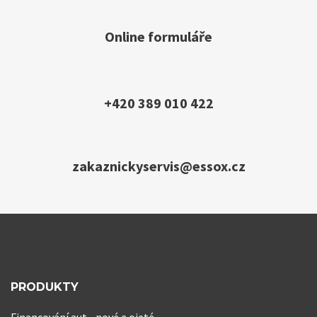
Online formuláře
+420 389 010 422
zakaznickyservis@essox.cz
PRODUKTY
Financování aut - nové a ojeté