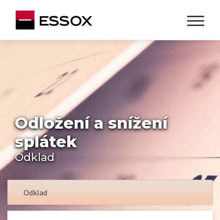
Odložení a snížení
splátek
Odklad
Odklad