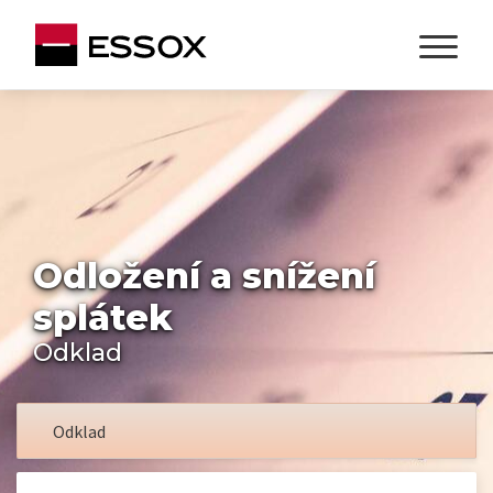
Odložení a snížení
splátek
Odklad
Odklad