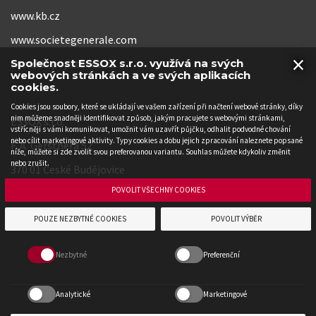
www.kb.cz
www.societegenerale.com
×
www.kb-pojistovna.cz
Společnost ESSOX s.r.o. využívá na svých
webových stránkách a ve svých aplikacích
cookies.
Cookies jsou soubory, které se ukládají ve vašem zařízení při načtení webové stránky, díky
nim můžeme snadněji identifikovat způsob, jakým pracujete s webovými stránkami,
ESSOX s.r.o.
vstřícněji s vámi komunikovat, umožnit vám uzavřít půjčku, odhalit podvodné chování
nebo cílit marketingové aktivity. Typy cookies a dobu jejich zpracování naleznete popsané
F. A. Gerstnera 52
níže, můžete si zde zvolit svou preferovanou variantu. Souhlas můžete kdykoliv změnit
nebo zrušit.
370 01 České Budějovice
POVOLIT VŠECHNY COOKIES
POUZE NEZBYTNÉ COOKIES
POVOLIT VÝBĚR
Nezbytné
Preferenční
Analytické
Marketingové