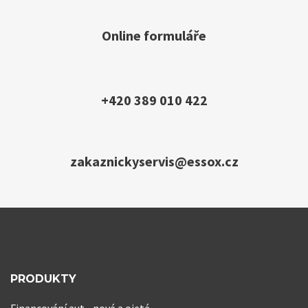
Online formuláře
+420 389 010 422
zakaznickyservis@essox.cz
PRODUKTY
Financování aut - nové a ojeté