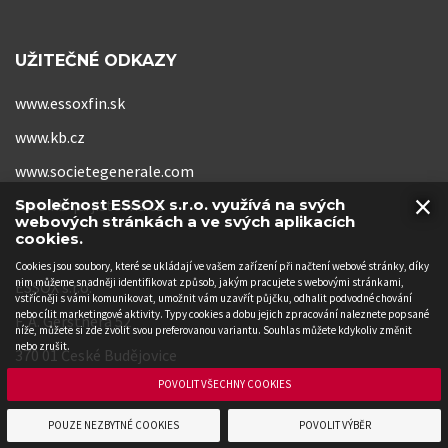
UŽITEČNÉ ODKAZY
www.essoxfin.sk
www.kb.cz
www.societegenerale.com
×
www.kb-pojistovna.cz
Společnost ESSOX s.r.o. využívá na svých
webových stránkách a ve svých aplikacích
cookies.
Cookies jsou soubory, které se ukládají ve vašem zařízení při načtení webové stránky, díky
nim můžeme snadněji identifikovat způsob, jakým pracujete s webovými stránkami,
ESSOX s.r.o.
vstřícněji s vámi komunikovat, umožnit vám uzavřít půjčku, odhalit podvodné chování
nebo cílit marketingové aktivity. Typy cookies a dobu jejich zpracování naleznete popsané
F. A. Gerstnera 52
níže, můžete si zde zvolit svou preferovanou variantu. Souhlas můžete kdykoliv změnit
nebo zrušit.
370 01 České Budějovice
POVOLIT VŠECHNY COOKIES
POUZE NEZBYTNÉ COOKIES
POVOLIT VÝBĚR