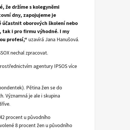
é, že držíme s kolegyněmi
tovní dny, zapojujeme je
é účastnit oborových školení nebo
 tak i pro firmu výhodné. I my
ou profesí,“
uzavírá Jana Hanušová.
SSOX nechal zpracovat.
prostřednictvím agentury IPSOS více
spondentek). Pětina žen se do
h. Významná je ale i skupina
říve.
 42 procent u původního
volené 8 procent žen u původního