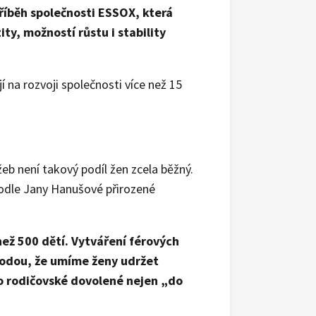
příběh společnosti ESSOX, která
ity, možností růstu i stability
 na rozvoji společnosti více než 15
eb není takový podíl žen zcela běžný.
podle Jany Hanušové přirozené
ež 500 dětí. Vytváření férových
ýhodou, že umíme ženy udržet
 po rodičovské dovolené nejen „do