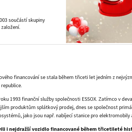
003 součástí skupiny
 založení.
ového financování se stala během třiceti let jedním z nejvý
republice.
d roku 1993 finanční služby společnosti ESSOX. Zatímco v dev
jším produktům splátkový prodej, dnes se společnost primár
osystémů, jako jsou např. nabíjecí stanice pro elektromobil
vili i nejdražší vozidlo financované během třicetileté hi