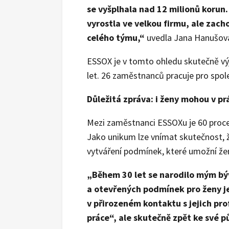
se vyšplhala nad 12 milionů korun.
vyrostla ve velkou firmu, ale zacho
celého týmu,“
uvedla Jana Hanušová,
ESSOX je v tomto ohledu skutečně výji
let. 26 zaměstnanců pracuje pro spole
Důležitá zpráva: i ženy mohou v prá
Mezi zaměstnanci ESSOXu je 60 procent
Jako unikum lze vnímat skutečnost, ž
vytváření podmínek, které umožní žená
„Během 30 let se narodilo mým bý
a otevřených podmínek pro ženy je
v přirozeném kontaktu s jejich pro
práce“, ale skutečně zpět ke své p