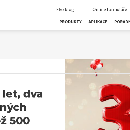
Eko blog
Online formuláře
PRODUKTY
APLIKACE
PORAD
let, dva
ených
ež 500