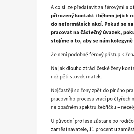
A co si lze představit za férovými a
přirozený kontakt i během jejich r
do neformálních akcí. Pokud se na
pracovat na částečný úvazek, pokud
stojíme o to, aby se nám kolegyně 
Že není podobně férový přístup k žen
Na jak dlouho ztrácí české ženy kont
než pěti stovek matek.
Nejčastěji se ženy zpět do plného pr
pracovního procesu vrací po čtyřech n
na opačném spektru žebříčku – necelý
U původní profese zůstane po rodičo
zaměstnavatele, 11 procent u zaměst