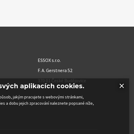
ESSOX s.r.o.
F. A. Gerstnera 52
370 01 České Budějovice
×
svých aplikacích cookies.
 způsob, jakým pracujete s webovými stránkami,
kies a dobu jejich zpracování naleznete popsané níže,