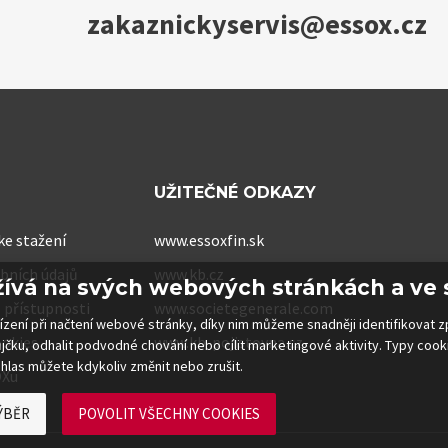
zakaznickyservis@essox.cz
UŽITEČNÉ ODKAZY
e stažení
www.essoxfin.sk
bních údajů
www.kb.cz
žívá na svých webových stránkách a ve 
 přístupnosti
www.societegenerale.com
řízení při načtení webové stránky, díky nim můžeme snadněji identifikovat
ookies
www.kb-pojistovna.cz
ůjčku, odhalit podvodné chování nebo cílit marketingové aktivity. Typy coo
hlas můžete kdykoliv změnit nebo zrušit.
OXu
ÝBĚR
POVOLIT VŠECHNY COOKIES