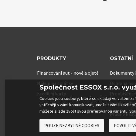
PRODUKTY
OSTATNÍ
Financování aut - nové a ojeté
Dokumenty k
Nákup na splátky
Ochrana oso
Společnost ESSOX s.r.o. vyu
Kreditní karty
Prohlášení o
Cookies jsou soubory, které se ukládají ve vašem za
Nastavení c
vstřícněji s vámi komunikovat, umožnit vám uzavřít p
můžete si zde zvolit svou preferovanou variantu. Sou
Práce v ESS
POUZE NEZBYTNÉ COOKIES
POVOLIT V