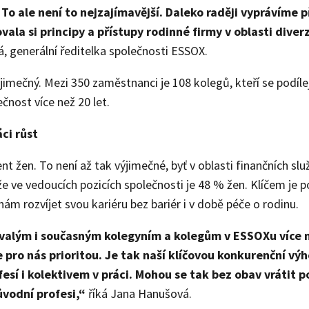
 To ale není to nejzajímavější. Daleko raději vyprávíme 
vala si principy a přístupy rodinné firmy v oblasti diverz
 generální ředitelka společnosti ESSOX.
mečný. Mezi 350 zaměstnanci je 108 kolegů, kteří se podílejí
čnost více než 20 let.
ci růst
 žen. To není až tak výjimečné, byť v oblasti finančních služ
e ve vedoucích pozicích společnosti je 48 % žen. Klíčem je 
m rozvíjet svou kariéru bez bariér i v době péče o rodinu.
valým i současným kolegyním a kolegům v ESSOXu více n
 pro nás prioritou. Je tak naší klíčovou konkurenční v
fesí i kolektivem v práci. Mohou se tak bez obav vrátit
ůvodní profesi,“
říká Jana Hanušová.