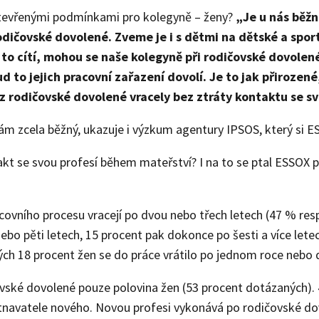
 otevřenými podmínkami pro kolegyně – ženy?
„Je u nás běžn
odičovské dovolené. Zveme je i s dětmi na dětské a spor
 to cítí, mohou se naše kolegyně při rodičovské dovolen
 to jejich pracovní zařazení dovolí. Je to jak přirozené,
z rodičovské dovolené vracely bez ztráty kontaktu se sv
ám zcela běžný, ukazuje i výzkum agentury IPSOS, který si E
akt se svou profesí během mateřství? I na to se ptal ESSOX 
acovního procesu vracejí po dvou nebo třech letech (47 % re
ebo pěti letech, 15 procent pak dokonce po šesti a více letec
ch 18 procent žen se do práce vrátilo po jednom roce nebo d
vské dovolené pouze polovina žen (53 procent dotázaných).
navatele nového. Novou profesi vykonává po rodičovské do