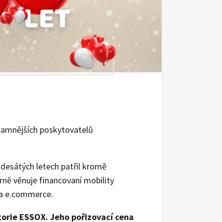
znamnějších poskytovatelů
adesátých letech patřil kromě
ně věnuje financovaní mobility
y a e.commerce.
storie ESSOX. Jeho pořizovací cena