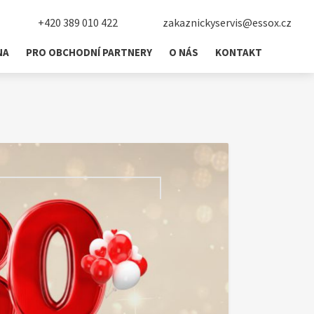
+420 389 010 422
zakaznickyservis@essox.cz
NA
PRO OBCHODNÍ PARTNERY
O NÁS
KONTAKT