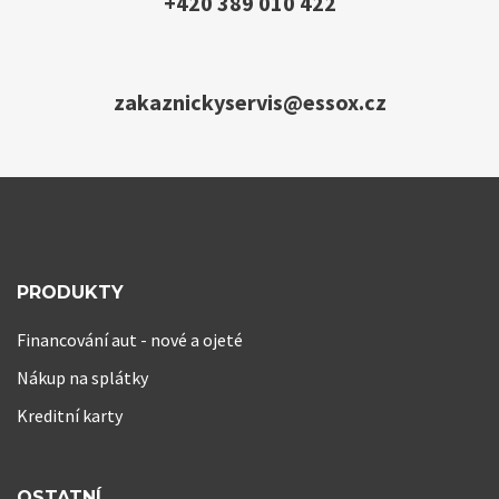
+420 389 010 422
zakaznickyservis@essox.cz
PRODUKTY
Financování aut - nové a ojeté
Nákup na splátky
Kreditní karty
OSTATNÍ