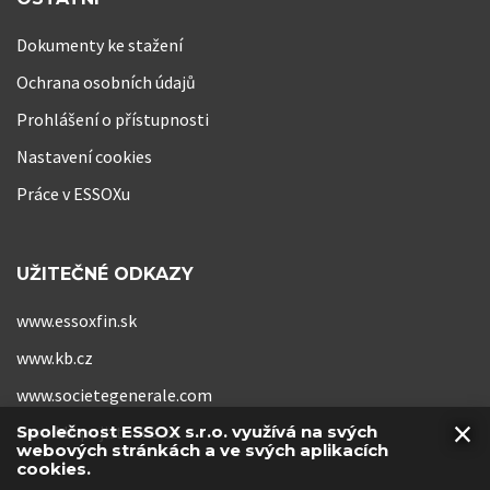
Dokumenty ke stažení
Ochrana osobních údajů
Prohlášení o přístupnosti
Nastavení cookies
Práce v ESSOXu
UŽITEČNÉ ODKAZY
www.essoxfin.sk
www.kb.cz
www.societegenerale.com
×
www.kb-pojistovna.cz
Společnost ESSOX s.r.o. využívá na svých
webových stránkách a ve svých aplikacích
cookies.