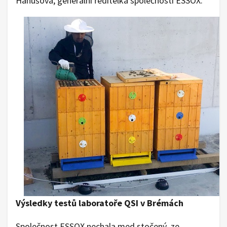
Hanušová, generální ředitelka společnosti ESSOX.
Výsledky testů laboratoře QSI v Brémách
Společnost ESSOX nechala med stočený ze