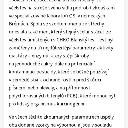
včelstev na střeše svého sídla podrobit zkouškám
ve specializované laboratoři QSI v německých
Brémách. Spolu se vzorkem medu ze střechy
odeslala také med, který stejný včelař stáčel ze
včelstev umístěných v CHKO Blanský les. Test byl
zaměřený na tři nejdůležitější parametry: aktivity
diastázy – enzymu, který štěpí škroby
na jednoduché cukry, dále na potenciální
kontaminaci pesticidy, které se běžně používají
v zemědělství k ochraně rostlin před škůdci,
plísněmi nebo plevely, a na přítomnost
polychlorovaných bifenylů (PCB), které mohou být
pro lidský organismus karcinogenní.
Ve všech těchto zkoumaných parametrech uspěly
oba dodané vzorky na výbornou a jsou v souladu