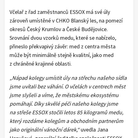
Včelař z řad zaměstnanců ESSOX má své úly
zároveň umístěné v CHKO Blanský les, na pomezí
okresů Český Krumlov a České Budějovice.
Srovnání dvou vzorků medu, které se nabízelo,
přineslo překvapivý závěr: med z centra města
může být minimálně stejně kvalitní, jako med
z chráněné krajinné oblasti.
„Nápad kolegy umístit úly na střechu našeho sídla
jsme uvítali bez váhání. O včelách v centrech měst
jsme slyšeli a víme, že městskému ekosystému
pomáhají. Díky skvělé péči našeho kolegy jsme
na střeše ESSOX stočili letos 85 kilogramů medu,
který rozdáme kolegům a obchodním partnerům
jako originální vánoční dárek,“
uvedla Jana