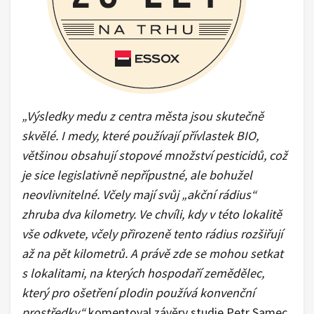
„Výsledky medu z centra města jsou skutečně
skvělé. I medy, které používají přívlastek BIO,
většinou obsahují stopové množství pesticidů, což
je sice legislativně nepřípustné, ale bohužel
neovlivnitelné. Včely mají svůj „akční rádius“
zhruba dva kilometry. Ve chvíli, kdy v této lokalitě
vše odkvete, včely přirozeně tento rádius rozšiřují
až na pět kilometrů. A právě zde se mohou setkat
s lokalitami, na kterých hospodaří zemědělec,
který pro ošetření plodin používá konvenční
prostředky,“
komentoval závěry studie Petr Samec,