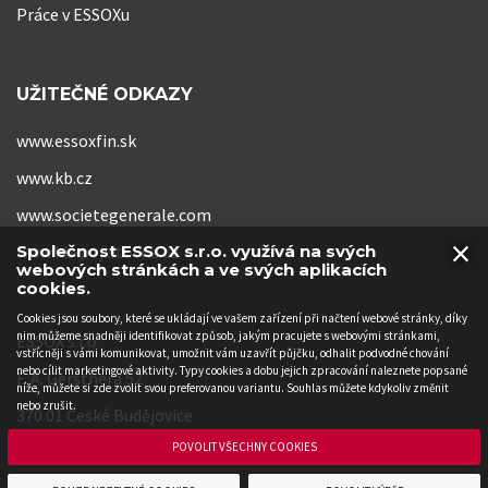
Práce v ESSOXu
UŽITEČNÉ ODKAZY
www.essoxfin.sk
www.kb.cz
www.societegenerale.com
×
www.kb-pojistovna.cz
Společnost ESSOX s.r.o. využívá na svých
webových stránkách a ve svých aplikacích
cookies.
Cookies jsou soubory, které se ukládají ve vašem zařízení při načtení webové stránky, díky
nim můžeme snadněji identifikovat způsob, jakým pracujete s webovými stránkami,
ESSOX s.r.o.
vstřícněji s vámi komunikovat, umožnit vám uzavřít půjčku, odhalit podvodné chování
nebo cílit marketingové aktivity. Typy cookies a dobu jejich zpracování naleznete popsané
F. A. Gerstnera 52
níže, můžete si zde zvolit svou preferovanou variantu. Souhlas můžete kdykoliv změnit
nebo zrušit.
370 01 České Budějovice
POVOLIT VŠECHNY COOKIES