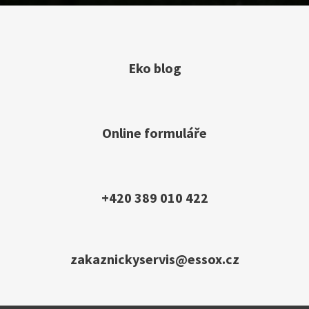
Eko blog
Online formuláře
+420 389 010 422
zakaznickyservis@essox.cz