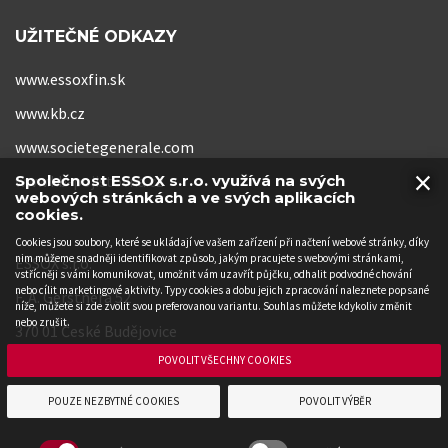
UŽITEČNÉ ODKAZY
www.essoxfin.sk
www.kb.cz
www.societegenerale.com
×
www.kb-pojistovna.cz
Společnost ESSOX s.r.o. využívá na svých
webových stránkách a ve svých aplikacích
cookies.
Cookies jsou soubory, které se ukládají ve vašem zařízení při načtení webové stránky, díky
nim můžeme snadněji identifikovat způsob, jakým pracujete s webovými stránkami,
ESSOX s.r.o.
vstřícněji s vámi komunikovat, umožnit vám uzavřít půjčku, odhalit podvodné chování
nebo cílit marketingové aktivity. Typy cookies a dobu jejich zpracování naleznete popsané
F. A. Gerstnera 52
níže, můžete si zde zvolit svou preferovanou variantu. Souhlas můžete kdykoliv změnit
nebo zrušit.
370 01 České Budějovice
POVOLIT VŠECHNY COOKIES
POUZE NEZBYTNÉ COOKIES
POVOLIT VÝBĚR