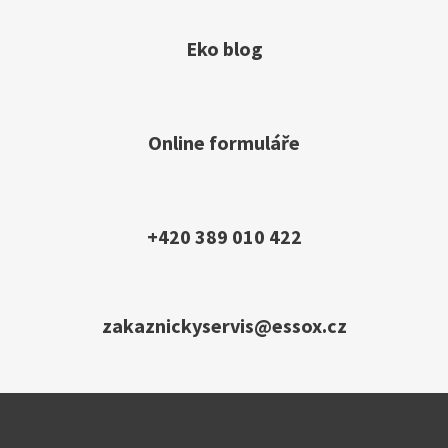
Eko blog
Online formuláře
+420 389 010 422
zakaznickyservis@essox.cz