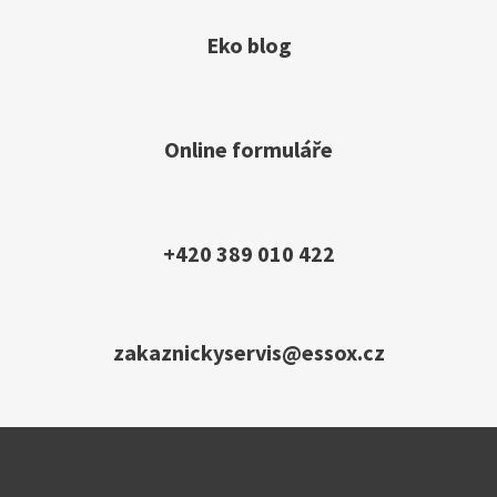
Eko blog
Online formuláře
+420 389 010 422
zakaznickyservis@essox.cz