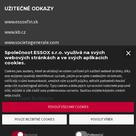
UŽITEČNÉ ODKAZY
www.essoxfin.sk
www.kb.cz
www.societegenerale.com
×
Společnost ESSOX s.r.o. využívá na svých
www.kb-pojistovna.cz
webových stránkách a ve svých aplikacích
cookies.
Cookies jsou soubory, které se ukládají ve vašem zařízení při načtení webové stránky, díky
nim můžeme snadněji identifikovat způsob, jakým pracujete s webovými stránkami,
ESSOX s.r.o.
vstřícněji s vámi komunikovat, umožnit vám uzavřít půjčku, odhalit podvodné chování
nebo cílit marketingové aktivity. Typy cookies a dobu jejich zpracování naleznete popsané
F. A. Gerstnera 52
níže, můžete si zde zvolit svou preferovanou variantu. Souhlas můžete kdykoliv změnit
nebo zrušit.
370 01 České Budějovice
POVOLIT VŠECHNY COOKIES
POUZE NEZBYTNÉ COOKIES
POVOLIT VÝBĚR
Nezbytné
Preferenční